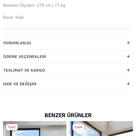
Manken Ölçüleri: 179 cm | 73 kg
Renk: Haki
YORUMLAR
(0)
ÖDEME SEÇENEKLERI
TESLIMAT VE KARGO
İADE VE DEĞIŞIM
BENZER ÜRÜNLER
%47
%44