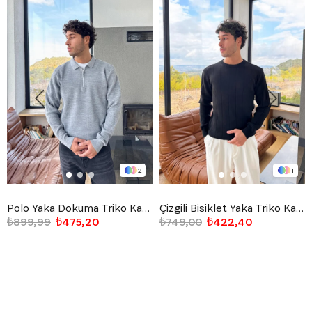
2
1
Polo Yaka Dokuma Triko Kazak Gri
Çizgili Bisiklet Yaka Triko Kazak Siyah
₺899,99
₺475,20
₺749,00
₺422,40