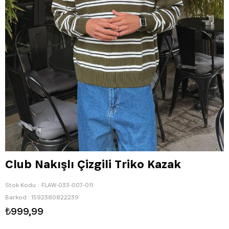
Club Nakışlı Çizgili Triko Kazak
Stok Kodu
FLAW-033-007-011
Barkod
:
1592380822239
₺999,99