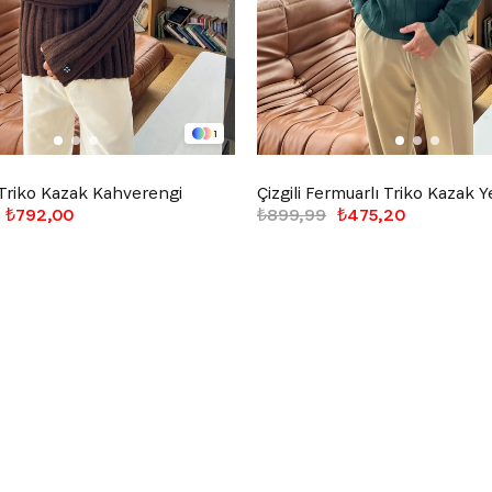
1
 Triko Kazak Kahverengi
Çizgili Fermuarlı Triko Kazak Ye
₺792,00
₺899,99
₺475,20