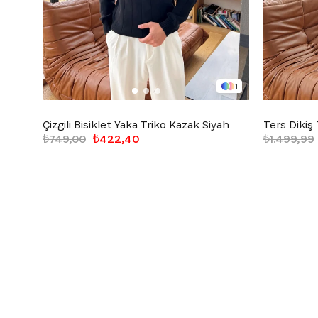
1
Çizgili Bisiklet Yaka Triko Kazak Siyah
Ters Dikiş
₺749,00
₺422,40
₺1.499,99