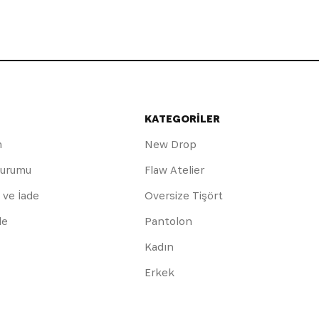
KATEGORİLER
m
New Drop
Durumu
Flaw Atelier
 ve İade
Oversize Tişört
de
Pantolon
Kadın
Erkek