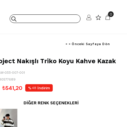
0
< < Önceki Sayfaya Dön
oject Nakışlı Triko Koyu Kahve Kazak
AW-033-007-001
80577689
₺541,20
%
İndirim
48
DIĞER RENK SEÇENEKLERI