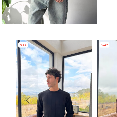
%44
%47