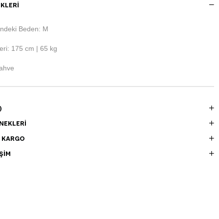
KLERI
ndeki Beden: M
ri: 175 cm | 65 kg
ahve
)
NEKLERI
E KARGO
ŞIM