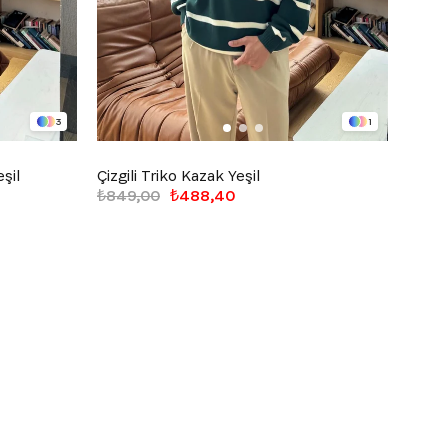
3
1
şil
Çizgili Triko Kazak Yeşil
Half 
₺849,00
₺488,40
₺949