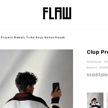
 Project Nakışlı Triko Koyu Kahve Kazak
Clup Pr
Stok Kodu
FL
Barkod
:
15923
₺1.037,00