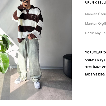
ÜRÜN ÖZELLI
Manken Üzeri
Manken Ölçüle
Renk: Koyu K
YORUMLAR
(0
ÖDEME SEÇE
TESLIMAT V
İADE VE DEĞI