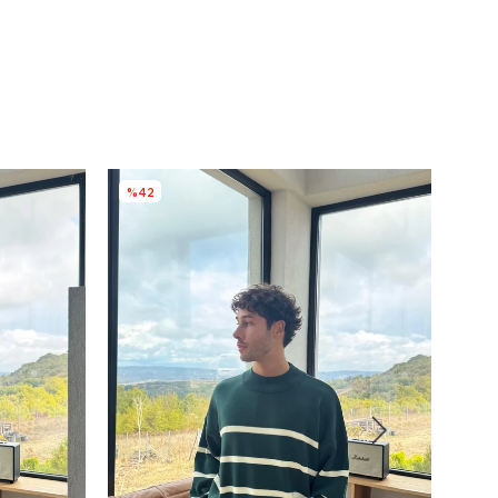
%42
%4