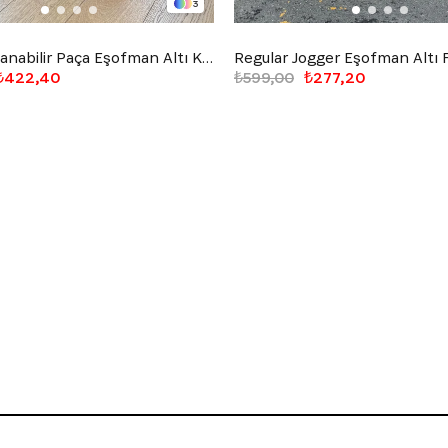
3
Basic Ayarlanabilir Paça Eşofman Altı Kahverengi
Regular Jogger Eşofman Altı
₺422,40
₺599,00
₺277,20