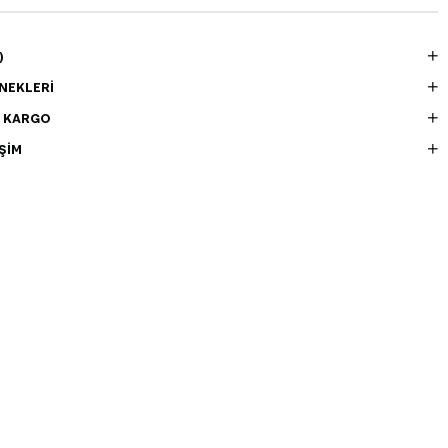
)
NEKLERI
E KARGO
ŞIM