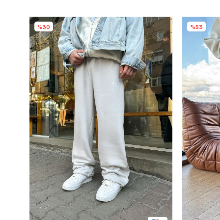
%30
%53