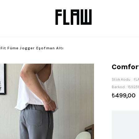
Fit Füme Jogger Eşofman Altı
Comfort
Stok Kodu
FL
Barkod
:
15923
₺499,00