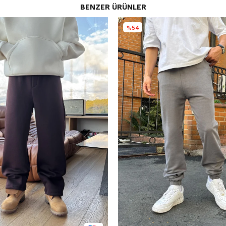
BENZER ÜRÜNLER
%54