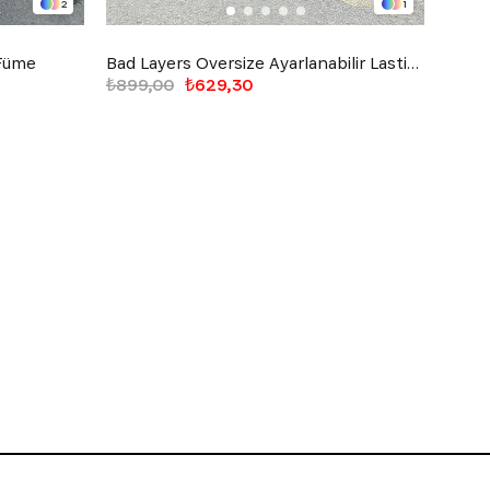
2
1
 Füme
Bad Layers Oversize Ayarlanabilir Lastikli Eşofman Siyah
Flex 
₺899,00
₺629,30
₺799