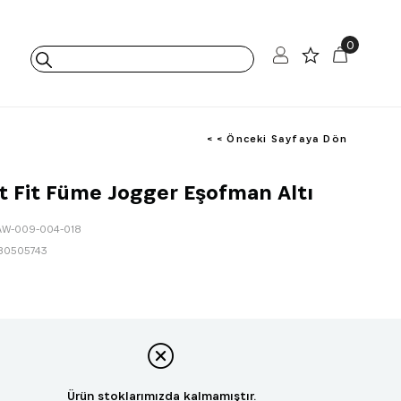
0
< < Önceki Sayfaya Dön
 Fit Füme Jogger Eşofman Altı
AW-009-004-018
80505743
Ürün stoklarımızda kalmamıştır.