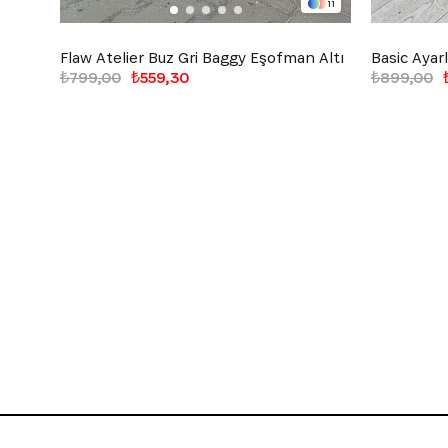
11
Flaw Atelier Buz Gri Baggy Eşofman Altı
₺799,00
₺559,30
₺899,00