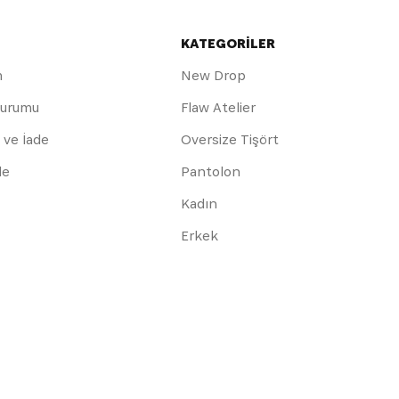
KATEGORİLER
m
New Drop
Durumu
Flaw Atelier
 ve İade
Oversize Tişört
de
Pantolon
Kadın
Erkek