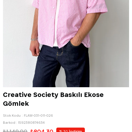
Creative Society Baskılı Ekose
Gömlek
Stok Kodu
FLAW-031-011-026
Barkod
:
1592380874634
₺1.149,00
₺804,30
%
İndirim
30