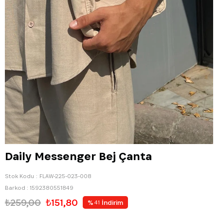
Daily Messenger Bej Çanta
Stok Kodu
FLAW-225-023-008
Barkod
:
1592380551849
₺259,00
₺151,80
%
İndirim
41