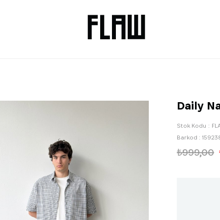
Daily N
Stok Kodu
FL
Barkod
:
15923
₺999,00