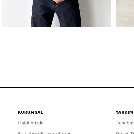
KURUMSAL
YARDIM
Hakkımızda
Hesabı
Franchise Başvuru Formu
Sipariş 