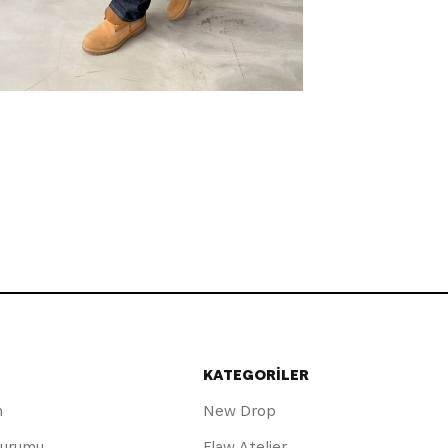
KATEGORİLER
m
New Drop
Durumu
Flaw Atelier