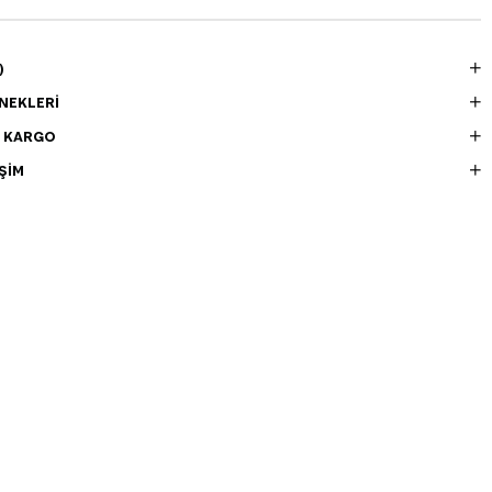
)
NEKLERI
E KARGO
ŞIM