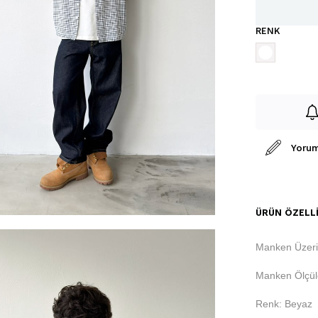
RENK
Yorum
ÜRÜN ÖZELLI
Manken Üzeri
Manken Ölçüle
Renk: Beyaz