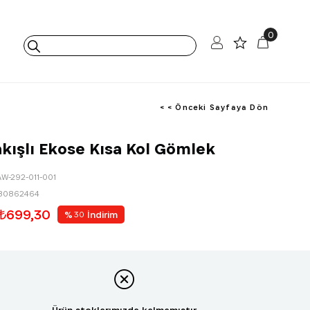
0
< < Önceki Sayfaya Dön
akışlı Ekose Kısa Kol Gömlek
AW-292-011-001
80862464
₺699,30
%
İndirim
30
Ürün stoklarımızda kalmamıştır.