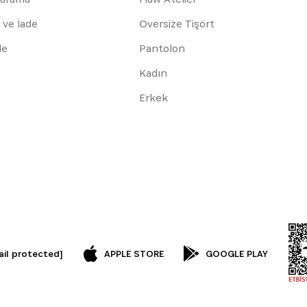
 ve İade
Oversize Tişört
de
Pantolon
Kadın
Erkek
ail protected]
APPLE STORE
GOOGLE PLAY