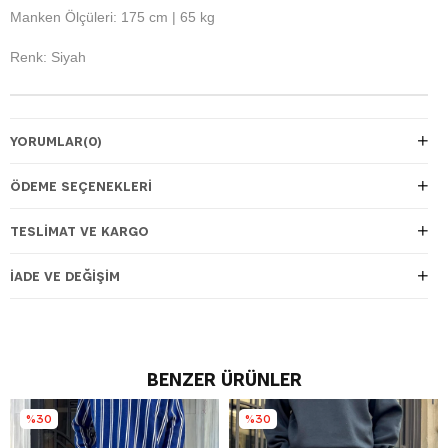
Manken Ölçüleri: 175 cm | 65 kg
Renk: Siyah
YORUMLAR
(0)
ÖDEME SEÇENEKLERI
TESLIMAT VE KARGO
İADE VE DEĞIŞIM
BENZER ÜRÜNLER
%30
%30