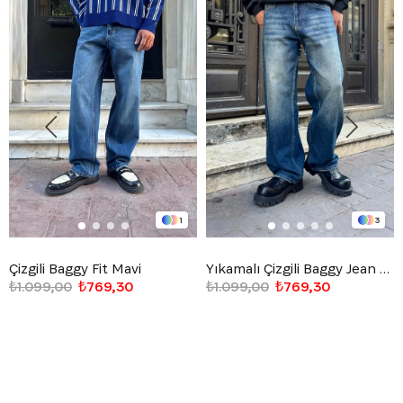
1
3
Çizgili Baggy Fit Mavi
Yıkamalı Çizgili Baggy Jean Mavi
₺1.099,00
₺769,30
₺1.099,00
₺769,30