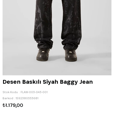
Desen Baskılı Siyah Baggy Jean
Stok Kodu
FLAW-003-043-001
Barkod
:
1592380333681
₺1.179,00