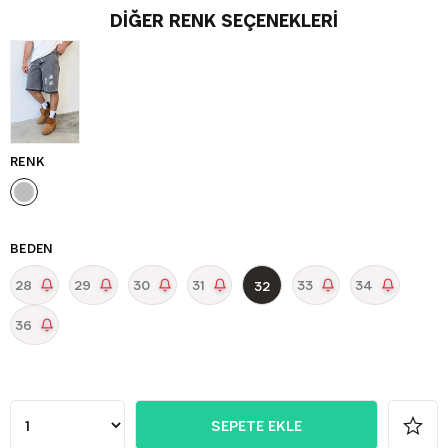
DIĞER RENK SEÇENEKLERI
RENK
BEDEN
28
29
30
31
33
34
32
36