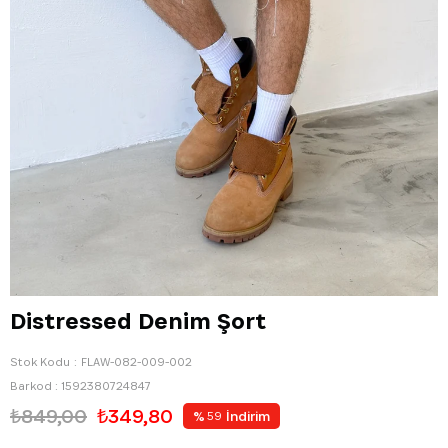
Distressed Denim Şort
Stok Kodu
FLAW-082-009-002
Barkod
:
1592380724847
₺849,00
₺349,80
%
İndirim
59