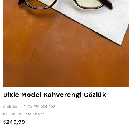
Dixie Model Kahverengi Gözlük
Stok Kodu
FLAW-270-034-008
Barkod
:
1592380614063
₺249,99