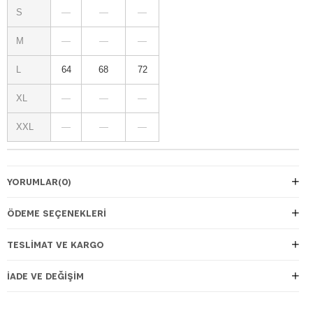
S
—
—
—
M
—
—
—
L
64
68
72
XL
—
—
—
XXL
—
—
—
YORUMLAR
(0)
ÖDEME SEÇENEKLERI
TESLIMAT VE KARGO
İADE VE DEĞIŞIM