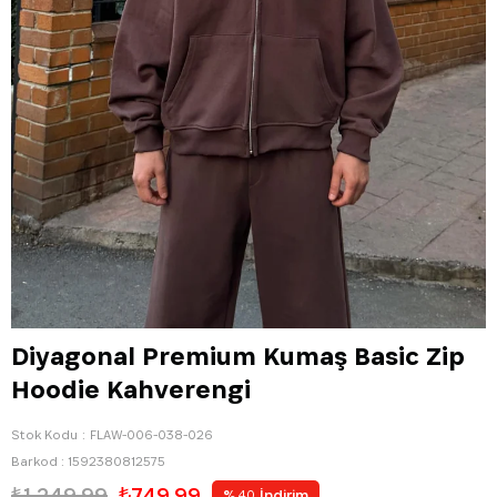
Diyagonal Premium Kumaş Basic Zip
Hoodie Kahverengi
Stok Kodu
FLAW-006-038-026
Barkod
:
1592380812575
₺1.249,99
₺749,99
%
İndirim
40