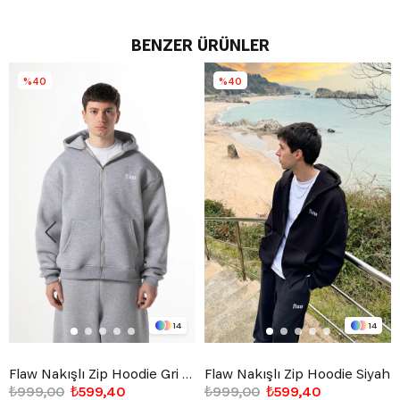
BENZER ÜRÜNLER
%40
%40
14
14
Flaw Nakışlı Zip Hoodie Gri Melanj
Flaw Nakışlı Zip Hoodie Siyah
₺999,00
₺599,40
₺999,00
₺599,40