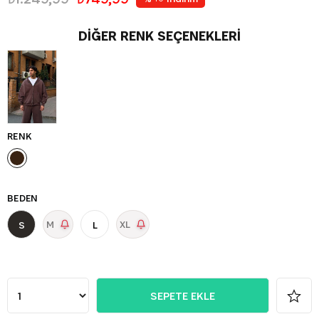
DIĞER RENK SEÇENEKLERI
RENK
BEDEN
M
XL
S
L