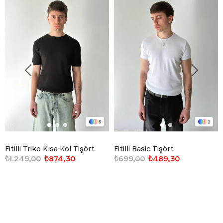
5
2
Fitilli Triko Kısa Kol Tişört
Fitilli Basic Tişört
₺1.249,00
₺874,30
₺699,00
₺489,30