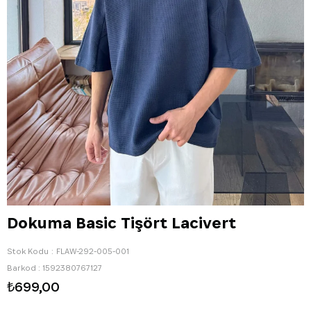
Dokuma Basic Tişört Lacivert
Stok Kodu
FLAW-292-005-001
Barkod
:
1592380767127
₺699,00