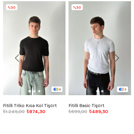
%30
%30
5
2
Fitilli Triko Kısa Kol Tişört
Fitilli Basic Tişört
₺1.249,00
₺874,30
₺699,00
₺489,30