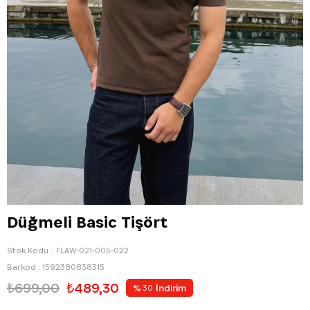
Düğmeli Basic Tişört
Stok Kodu
FLAW-021-005-022
Barkod
:
1592380838315
₺699,00
₺489,30
%
İndirim
30