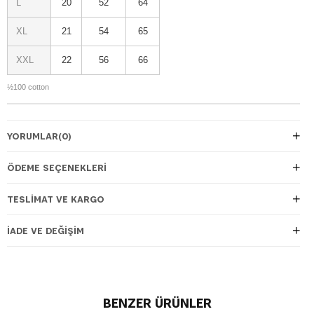
L
20
52
64
XL
21
54
65
XXL
22
56
66
½100 cotton
YORUMLAR
(0)
ÖDEME SEÇENEKLERI
TESLIMAT VE KARGO
İADE VE DEĞIŞIM
BENZER ÜRÜNLER