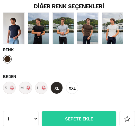
DIĞER RENK SEÇENEKLERI
RENK
BEDEN
S
M
L
XL
XXL