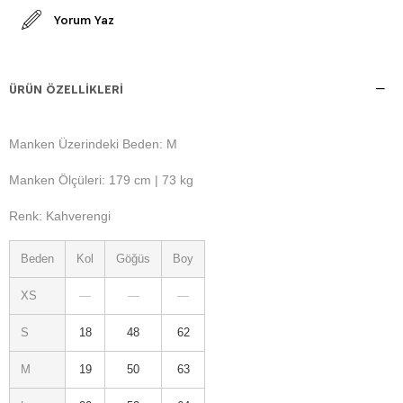
Yorum Yaz
ÜRÜN ÖZELLIKLERI
Manken Üzerindeki Beden: M
Manken Ölçüleri: 179 cm | 73 kg
Renk: Kahverengi
Beden
Kol
Göğüs
Boy
XS
—
—
—
S
18
48
62
M
19
50
63