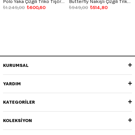
Polo Yaka Çizgili Triko Tişört Bej
Butterfly Nakışlı Çizgili Triko Tişört
₺1.249,00
₺600,60
₺949,00
₺514,80
KURUMSAL
YARDIM
KATEGORİLER
KOLEKSİYON