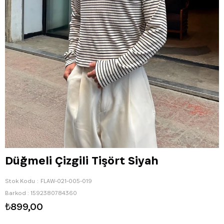
Düğmeli Çizgili Tişört Siyah
Stok Kodu
FLAW-021-005-019
Barkod
:
1592380784360
₺899,00