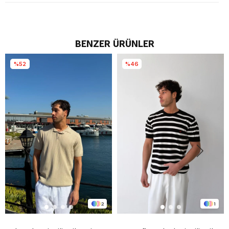
BENZER ÜRÜNLER
%52
%46
2
1