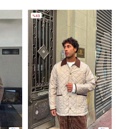
%43
%4