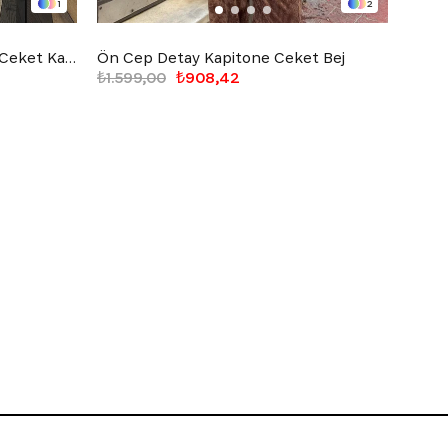
1
2
Ön Cep Detay Düğmeli Kışlık Ceket Kahverengi
Ön Cep Detay Kapitone Ceket Bej
Ön Dü
₺1.599,00
₺908,42
₺3.6