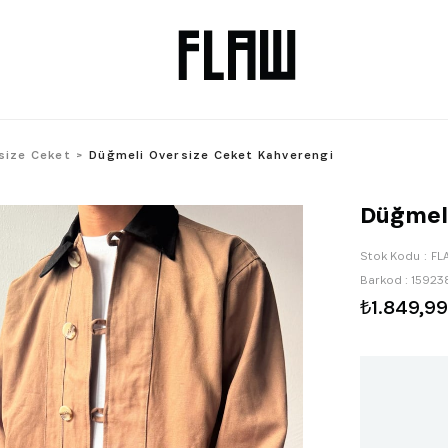
size Ceket
Düğmeli Oversize Ceket Kahverengi
Düğmeli
Stok Kodu
FL
Barkod
:
15923
₺1.849,99