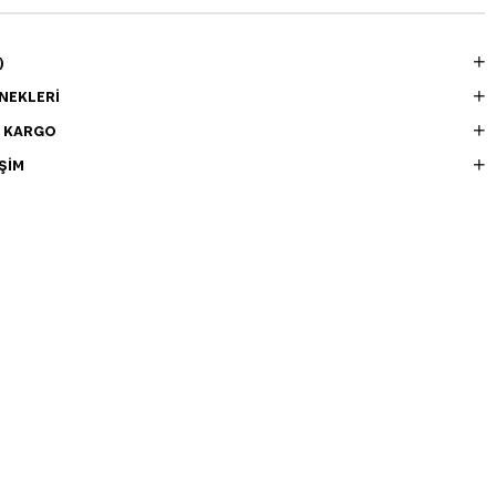
)
NEKLERI
E KARGO
ŞIM