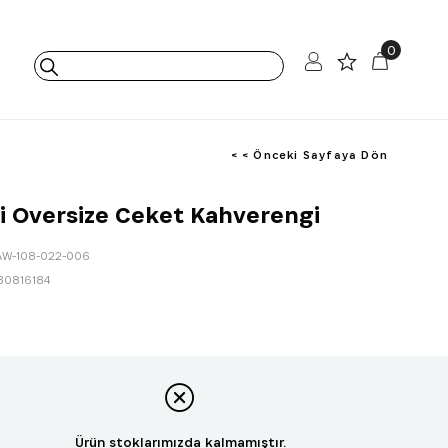
0
< < Önceki Sayfaya Dön
 Oversize Ceket Kahverengi
AW-108-022-006
80816184
Ürün stoklarımızda kalmamıştır.