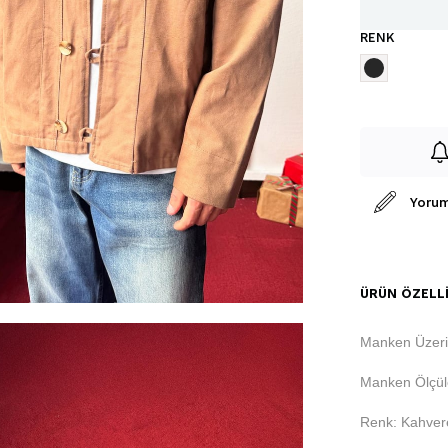
RENK
Yorum
ÜRÜN ÖZELLI
Manken Üzeri
Manken Ölçüle
Renk: Kahver