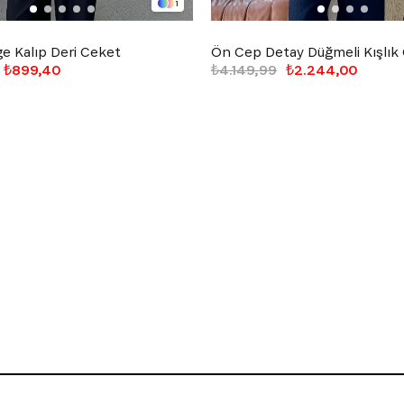
1
ge Kalıp Deri Ceket
₺899,40
₺4.149,99
₺2.244,00