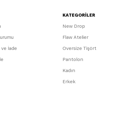
KATEGORİLER
m
New Drop
Durumu
Flaw Atelier
 ve İade
Oversize Tişört
de
Pantolon
Kadın
Erkek