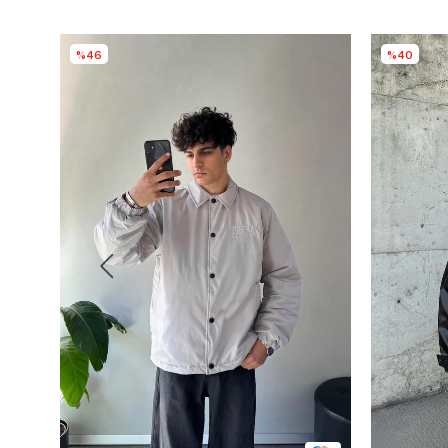
%46
%40