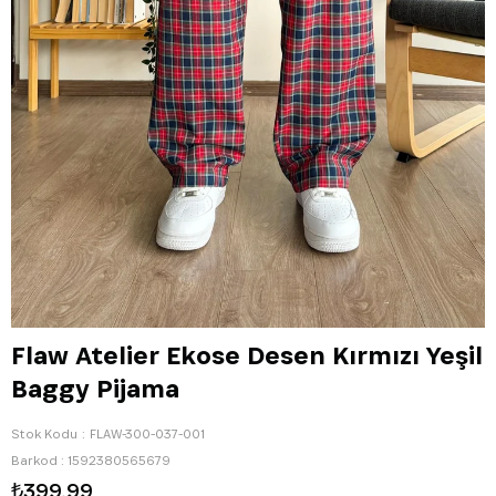
Flaw Atelier Ekose Desen Kırmızı Yeşil
Baggy Pijama
Stok Kodu
FLAW-300-037-001
Barkod
:
1592380565679
₺399,99