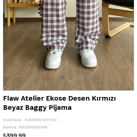
Flaw Atelier Ekose Desen Kırmızı
Beyaz Baggy Pijama
Stok Kodu
FLAW-300-037-001
Barkod
:
1592380565648
₺399,99