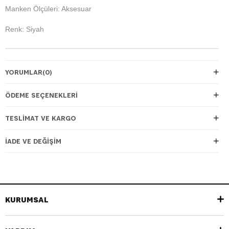
Manken Ölçüleri: Aksesuar
Renk: Siyah
YORUMLAR
(0)
ÖDEME SEÇENEKLERI
TESLIMAT VE KARGO
İADE VE DEĞIŞIM
KURUMSAL