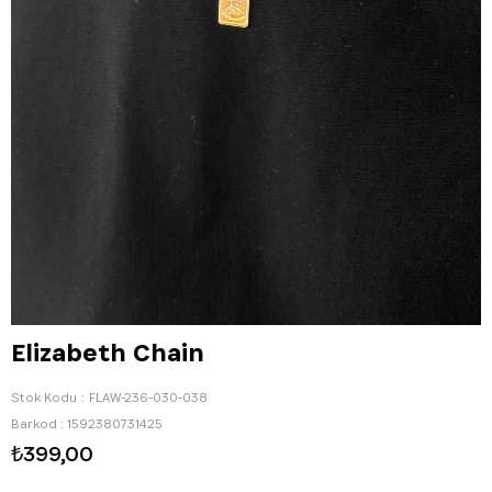
Elizabeth Chain
Stok Kodu
FLAW-236-030-038
Barkod
:
1592380731425
₺399,00