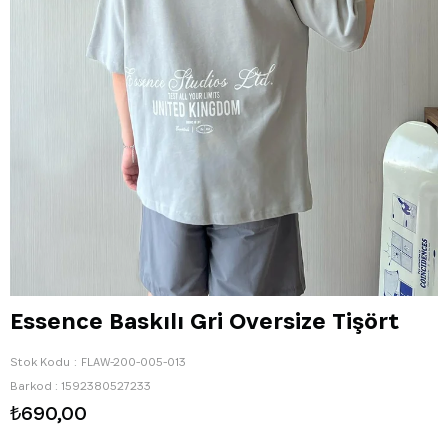
Essence Baskılı Gri Oversize Tişört
Stok Kodu
FLAW-200-005-013
Barkod
:
1592380527233
₺690,00