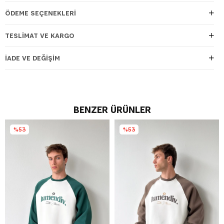
ÖDEME SEÇENEKLERI
TESLIMAT VE KARGO
İADE VE DEĞIŞIM
BENZER ÜRÜNLER
%53
%53