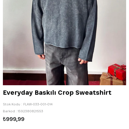
Everyday Baskılı Crop Sweatshirt
Stok Kodu
FLAW-033-001-014
Barkod
:
1592380821553
₺999,99