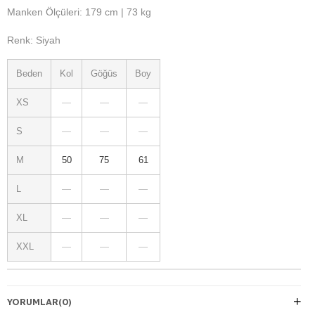
Manken Ölçüleri: 179 cm | 73 kg
Renk: Siyah
Beden
Kol
Göğüs
Boy
XS
—
—
—
S
—
—
—
M
50
75
61
L
—
—
—
XL
—
—
—
XXL
—
—
—
YORUMLAR
(0)