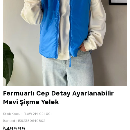
Fermuarlı Cep Detay Ayarlanabilir
Mavi Şişme Yelek
Stok Kodu
FLAW-214-021-001
Barkod
:
1592380640802
₺499,99