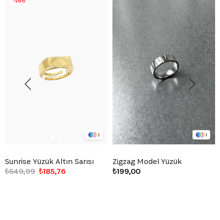
%66
1
1
Sunrise Yüzük Altın Sarısı
Zigzag Model Yüzük
₺549,99
₺185,76
₺199,00