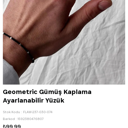
Geometric Gümüş Kaplama
Ayarlanabilir Yüzük
Stok Kodu
FLAW-237-030-074
Barkod
:
1592380476807
₺99,99