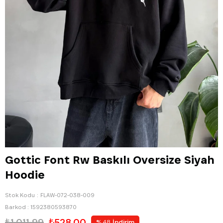
Gottic Font Rw Baskılı Oversize Siyah
Hoodie
Stok Kodu
FLAW-072-038-009
Barkod
:
1592380593870
₺1.011,99
₺528,00
%
İndirim
48