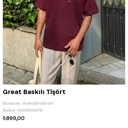
Great Baskılı Tişört
Stok Kodu
FLAW-206-005-013
Barkod
:
1592380706713
₺899,00