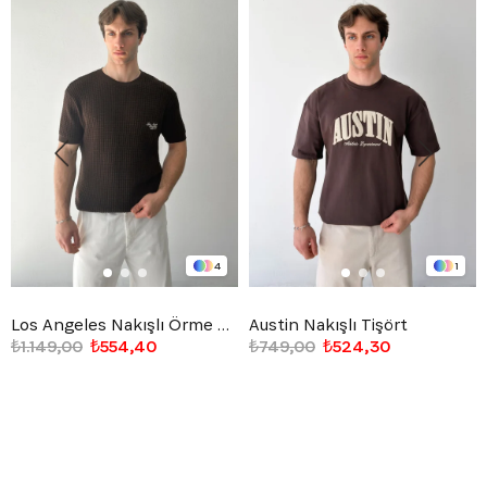
4
1
Los Angeles Nakışlı Örme Triko Tişört
Austin Nakışlı Tişört
₺1.149,00
₺554,40
₺749,00
₺524,30