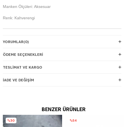
Manken Ölçüleri: Aksesuar
Renk: Kahverengi
YORUMLAR
(0)
ÖDEME SEÇENEKLERI
TESLIMAT VE KARGO
İADE VE DEĞIŞIM
BENZER ÜRÜNLER
%30
%54