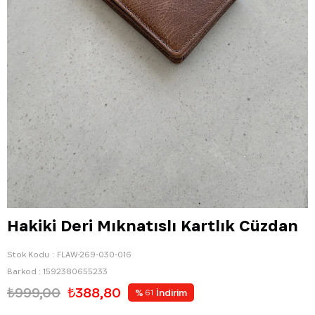
Hakiki Deri Mıknatıslı Kartlık Cüzdan
Stok Kodu
FLAW-269-030-016
Barkod
:
1592380655233
₺999,00
₺388,80
%
İndirim
61