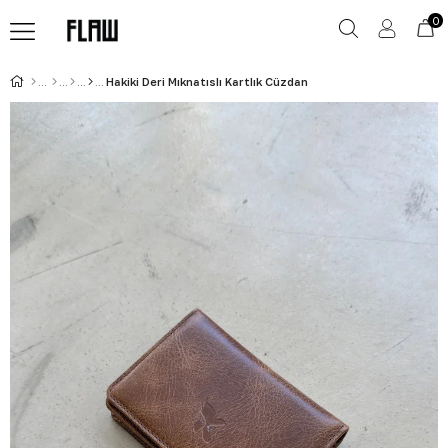
0
Hakiki Deri Mıknatıslı Kartlık Cüzdan