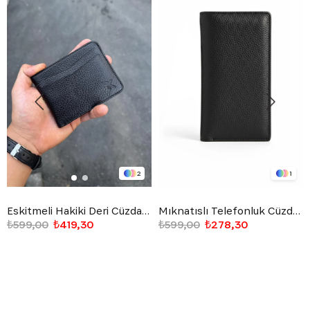
2
1
Eskitmeli Hakiki Deri Cüzdan Siyah
Mıknatıslı Telefonluk Cüzdan Siyah
₺599,00
₺419,30
₺599,00
₺278,30