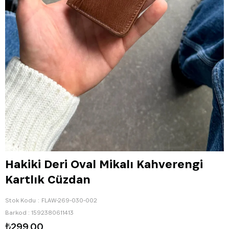
Hakiki Deri Oval Mikalı Kahverengi
Kartlık Cüzdan
Stok Kodu
FLAW-269-030-002
Barkod
:
1592380611413
₺299,00