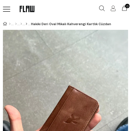
0
Hakiki Deri Oval Mikalı Kahverengi Kartlık Cüzdan