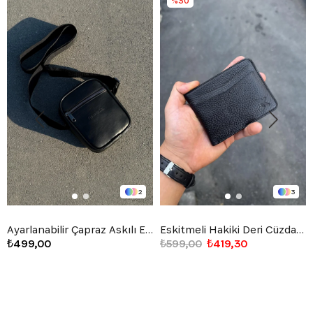
%30
2
3
Ayarlanabilir Çapraz Askılı El Çantası Siyah
Eskitmeli Hakiki Deri Cüzdan Siyah
₺499,00
₺599,00
₺419,30