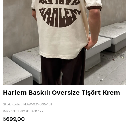
Harlem Baskılı Oversize Tişört Krem
Stok Kodu
FLAW-031-005-161
Barkod
:
1592380481733
₺699,00