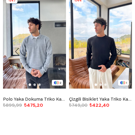
%47
%44
2
1
Polo Yaka Dokuma Triko Kazak Gri
Çizgili Bisiklet Yaka Triko Kazak Siyah
₺899,99
₺475,20
₺749,00
₺422,40