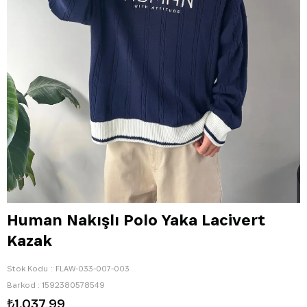
Human Nakışlı Polo Yaka Lacivert
Kazak
Stok Kodu
FLAW-033-007-003
Barkod
:
1592380578549
₺1.037,99