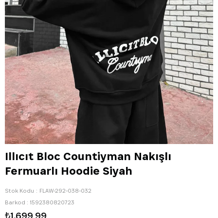
Illıcıt Bloc Countiyman Nakışlı
Fermuarlı Hoodie Siyah
Stok Kodu
FLAW-292-038-032
Barkod
:
1592380820723
₺1.699,99