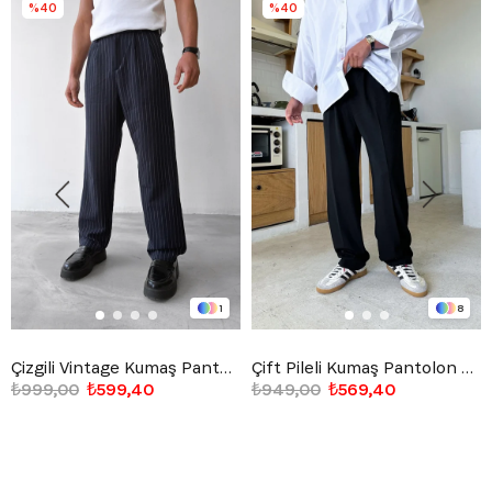
%40
%40
1
8
Çizgili Vintage Kumaş Pantolon Lacivert
Çift Pileli Kumaş Pantolon Siyah
₺999,00
₺599,40
₺949,00
₺569,40