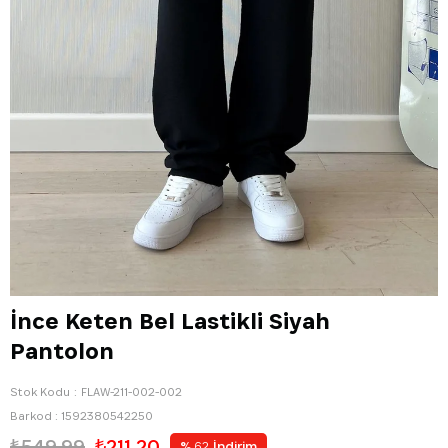
İnce Keten Bel Lastikli Siyah
Pantolon
Stok Kodu
FLAW-211-002-002
Barkod
:
1592380542250
₺549,99
₺211,20
%
İndirim
62