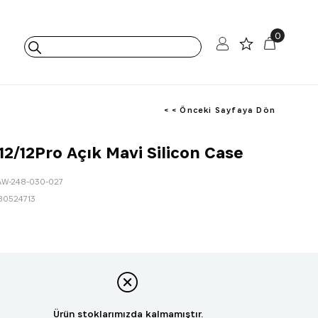
0
< < Önceki Sayfaya Dön
12/12Pro Açık Mavi Silicon Case
AW-248-030-027
80524713
Ürün stoklarımızda kalmamıştır.