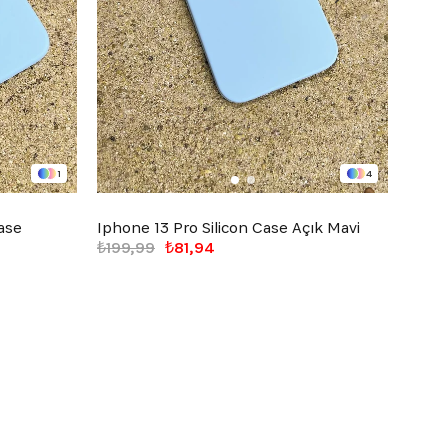
1
4
ase
Iphone 13 Pro Silicon Case Açık Mavi
Iphon
₺199,99
₺81,94
₺199