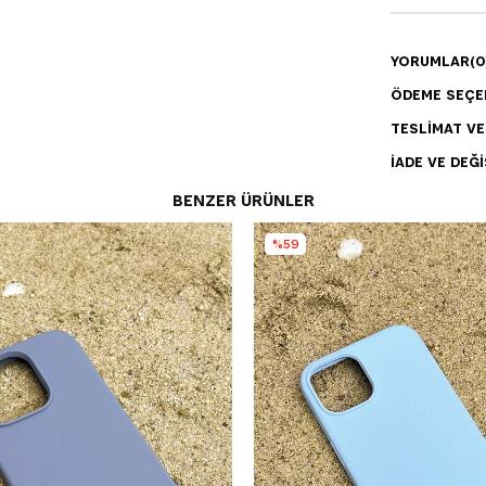
YORUMLAR
(0
ÖDEME SEÇE
TESLIMAT V
İADE VE DEĞI
BENZER ÜRÜNLER
%59