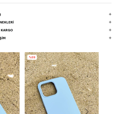
)
NEKLERI
E KARGO
ŞIM
%59
%5