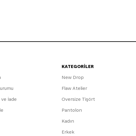
KATEGORİLER
m
New Drop
Durumu
Flaw Atelier
 ve İade
Oversize Tişört
de
Pantolon
Kadın
Erkek