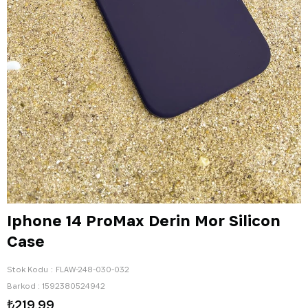
Iphone 14 ProMax Derin Mor Silicon
Case
Stok Kodu
FLAW-248-030-032
Barkod
:
1592380524942
₺219,99