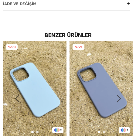
İADE VE DEĞIŞIM
BENZER ÜRÜNLER
%59
%59
2
2