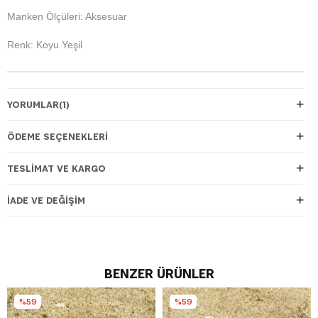
Manken Ölçüleri: Aksesuar
Renk: Koyu Yeşil
YORUMLAR
(1)
ÖDEME SEÇENEKLERI
TESLIMAT VE KARGO
İADE VE DEĞIŞIM
BENZER ÜRÜNLER
%59
%59