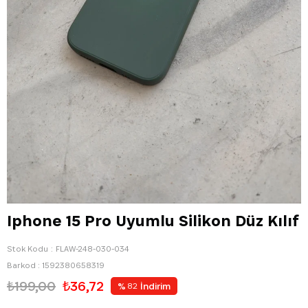
Iphone 15 Pro Uyumlu Silikon Düz Kılıf
Stok Kodu
FLAW-248-030-034
Barkod
:
1592380658319
₺199,00
₺36,72
%
İndirim
82