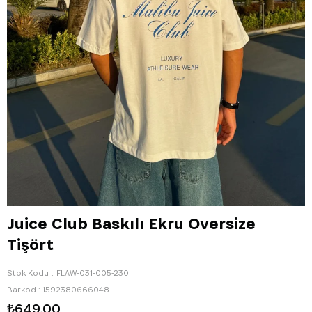
Juice Club Baskılı Ekru Oversize
Tişört
Stok Kodu
FLAW-031-005-230
Barkod
:
1592380666048
₺649,00