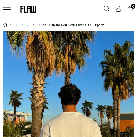
0
Juice Club Baskılı Ekru Oversize Tişört