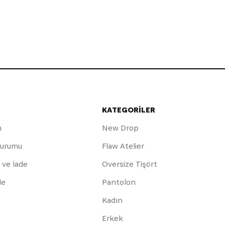
KATEGORİLER
m
New Drop
Durumu
Flaw Atelier
 ve İade
Oversize Tişört
de
Pantolon
Kadın
Erkek