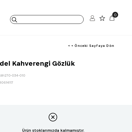
0
< < Önceki Sayfaya Dön
del Kahverengi Gözlük
AW-270-034-010
80614117
Ürün stoklarımızda kalmamıştır.