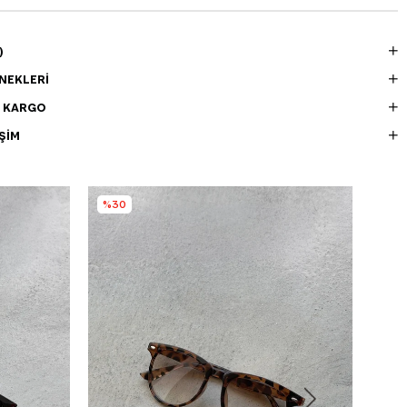
)
NEKLERI
E KARGO
ŞIM
%30
%3