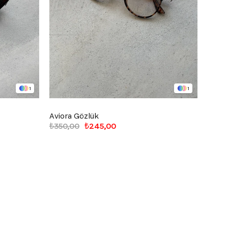
1
1
Aviora Gözlük
Avior
₺350,00
₺245,00
₺350