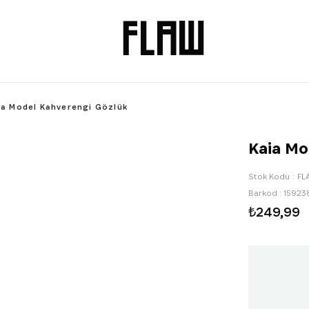
ia Model Kahverengi Gözlük
Kaia Mo
Stok Kodu
FL
Barkod
:
15923
₺249,99