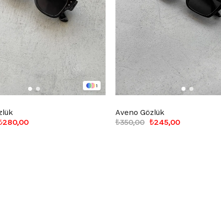
1
zlük
Aveno Gözlük
₺280,00
₺350,00
₺245,00