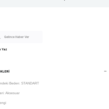
Gelince Haber Ver
 Yaz
KLERI
indeki Beden: STANDART
ri: Aksesuar
engi