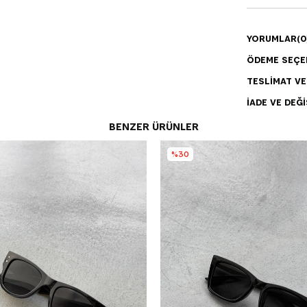
YORUMLAR
(0
ÖDEME SEÇE
TESLIMAT V
İADE VE DEĞI
BENZER ÜRÜNLER
%30