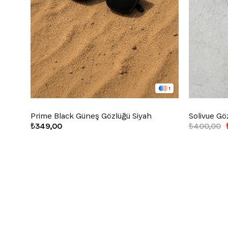
1
Prime Black Güneş Gözlüğü Siyah
Solivue Gö
₺349,00
₺400,00