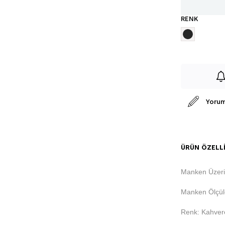
RENK
Yorum
ÜRÜN ÖZELLI
Manken Üzer
Manken Ölçüle
Renk: Kahver