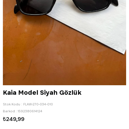
Kaia Model Siyah Gözlük
Stok Kodu
FLAW-270-034-010
Barkod
:
1592380614124
₺249,99