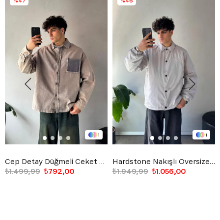
%47
%46
1
1
Cep Detay Düğmeli Ceket Taş Rengi
Hardstone Nakışlı Oversize Ceket Gri
₺1.499,99
₺792,00
₺1.949,99
₺1.056,00