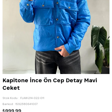
Kapitone İnce Ön Cep Detay Mavi
Ceket
Stok Kodu
FLAW-214-022-011
Barkod
:
1592380641007
₺999,99