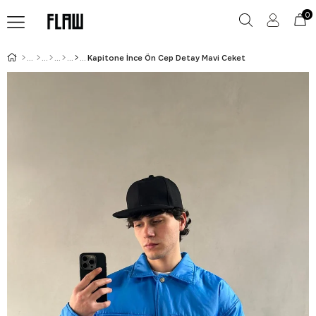
0
Kapitone İnce Ön Cep Detay Mavi Ceket