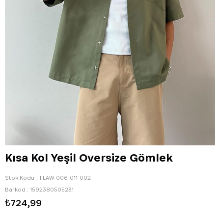
Kısa Kol Yeşil Oversize Gömlek
Stok Kodu
FLAW-006-011-002
Barkod
:
1592380505231
₺724,99