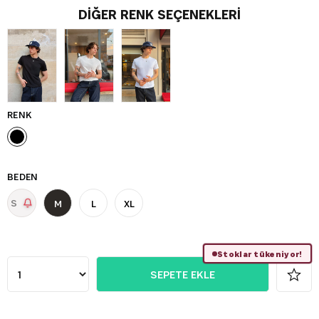
DIĞER RENK SEÇENEKLERI
RENK
BEDEN
S
M
L
XL
Stoklar tükeniyor!