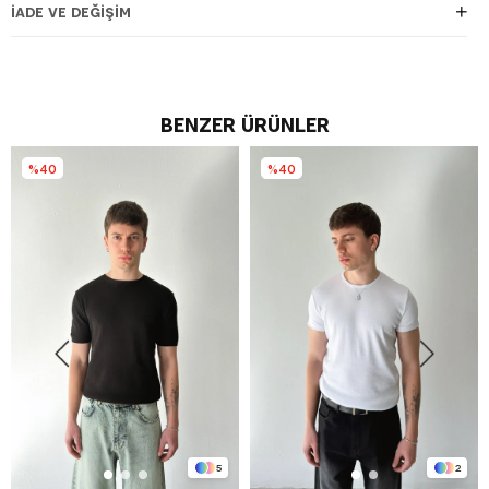
İADE VE DEĞIŞIM
BENZER ÜRÜNLER
%40
%40
5
2