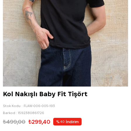
Kol Nakışlı Baby Fit Tişört
Stok Kodu
FLAW-006-005-193
Barkod
:
1592380861726
₺499,00
₺299,40
%
İndirim
40