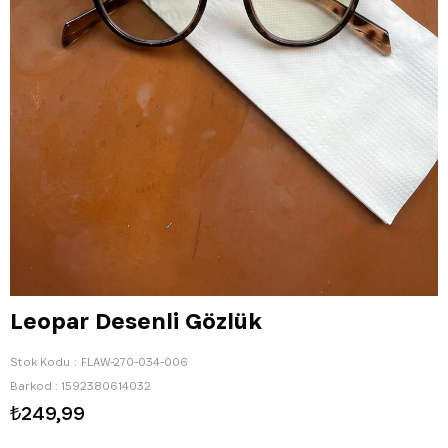
Leopar Desenli Gözlük
Stok Kodu
FLAW-270-034-006
Barkod
:
1592380614032
₺249,99