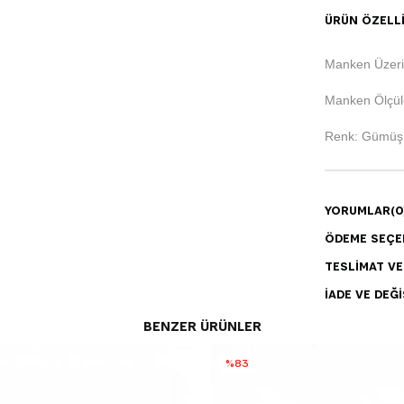
ÜRÜN ÖZELLI
Manken Üzer
Manken Ölçüle
Renk: Gümüş
YORUMLAR
(0
ÖDEME SEÇE
TESLIMAT V
İADE VE DEĞI
BENZER ÜRÜNLER
%83