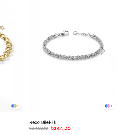
1
2
Rexo Bileklik
Rexo 
₺349,00
₺244,30
₺349