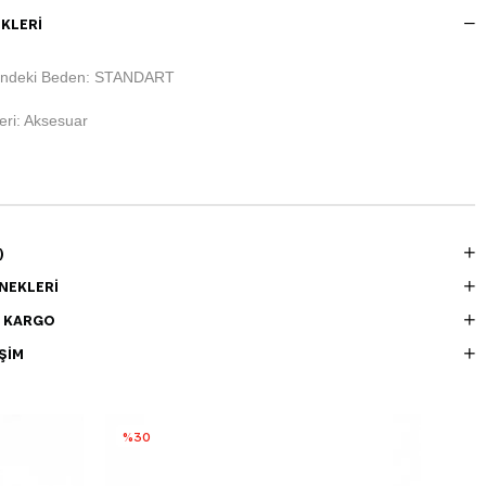
KLERI
indeki Beden: STANDART
ri: Aksesuar
)
NEKLERI
E KARGO
ŞIM
%30
%3