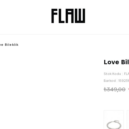
ve Bileklik
Love Bil
Stok Kodu
FL
Barkod
:
15923
₺349,00