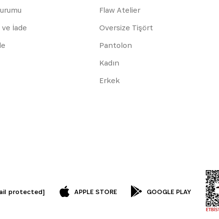
Durumu
Flaw Atelier
 ve İade
Oversize Tişört
de
Pantolon
Kadın
Erkek
ail protected]
APPLE STORE
GOOGLE PLAY