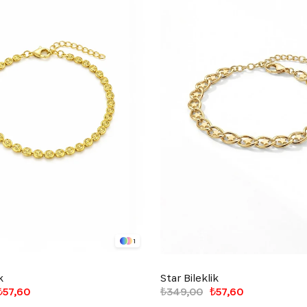
1
k
Star Bileklik
₺57,60
₺349,00
₺57,60