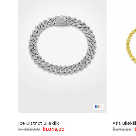
1
Ice District Bilekilk
Aris Bilekli
₺1.499,00
₺1.049,30
₺349,00