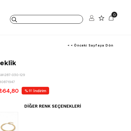
0
< < Önceki Sayfaya Dön
eklik
AW-287-030-129
80871947
₺64,80
%
İndirim
81
DIĞER RENK SEÇENEKLERI