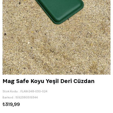
Mag Safe Koyu Yeşil Deri Cüzdan
Stok Kodu
FLAW-248-030-024
Barkod
:
1592380519344
₺319,99