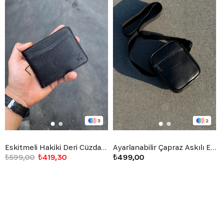
3
2
Eskitmeli Hakiki Deri Cüzdan Siyah
Ayarlanabilir Çapraz Askılı El Çantası Siyah
₺599,00
₺419,30
₺499,00