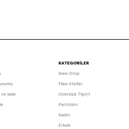
KATEGORİLER
m
New Drop
Durumu
Flaw Atelier
 ve İade
Oversize Tişört
de
Pantolon
Kadın
Erkek