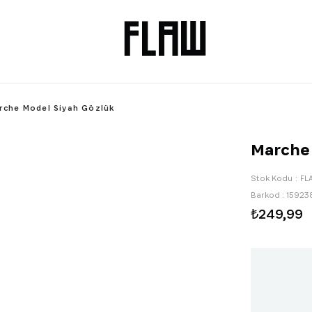
rche Model Siyah Gözlük
Marche 
Stok Kodu
FL
Barkod
:
15923
₺249,99