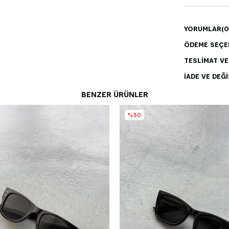
YORUMLAR
(0
ÖDEME SEÇE
TESLIMAT V
İADE VE DEĞI
BENZER ÜRÜNLER
%30