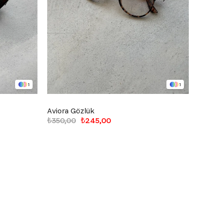
1
1
Aviora Gözlük
Avior
₺350,00
₺245,00
₺350