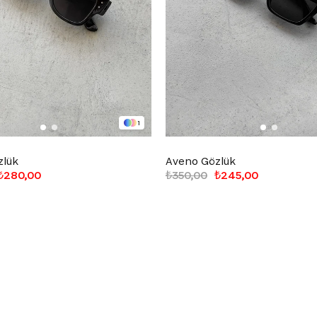
1
zlük
Aveno Gözlük
₺280,00
₺350,00
₺245,00