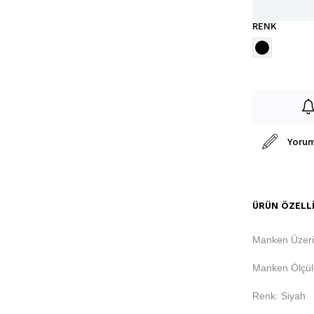
RENK
Yorum
ÜRÜN ÖZELLI
Manken Üzer
Manken Ölçüle
Renk: Siyah