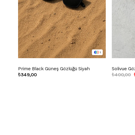
1
Prime Black Güneş Gözlüğü Siyah
Solivue Gö
₺349,00
₺400,00