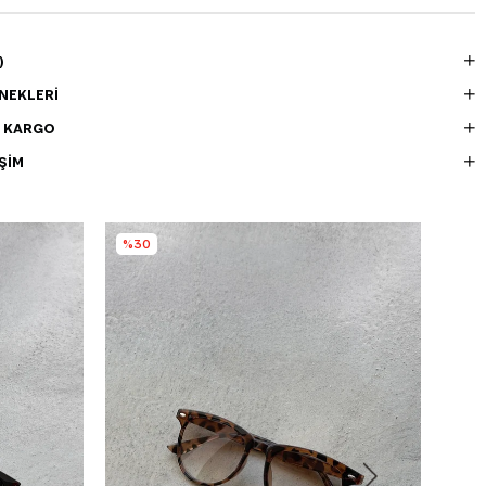
)
NEKLERI
E KARGO
ŞIM
%30
%3