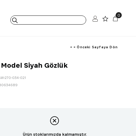
0
< < Önceki Sayfaya Dön
Model Siyah Gözlük
AW-270-034-021
80634689
Ürün stoklarımızda kalmamıştır.