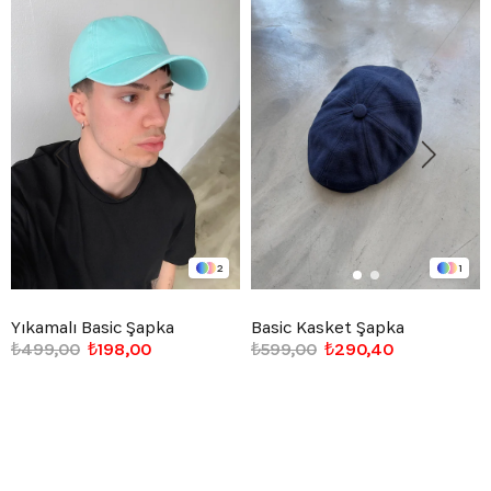
2
1
Yıkamalı Basic Şapka
Basic Kasket Şapka
₺499,00
₺198,00
₺599,00
₺290,40