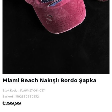
Miami Beach Nakışlı Bordo Şapka
Stok Kodu
FLAW-127-014-037
Barkod
:
1592380680532
₺299,99