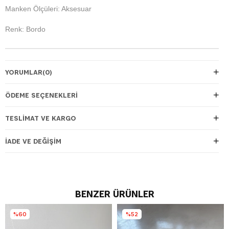
Manken Ölçüleri: Aksesuar
Renk: Bordo
YORUMLAR
(0)
ÖDEME SEÇENEKLERI
TESLIMAT VE KARGO
İADE VE DEĞIŞIM
BENZER ÜRÜNLER
%60
%52