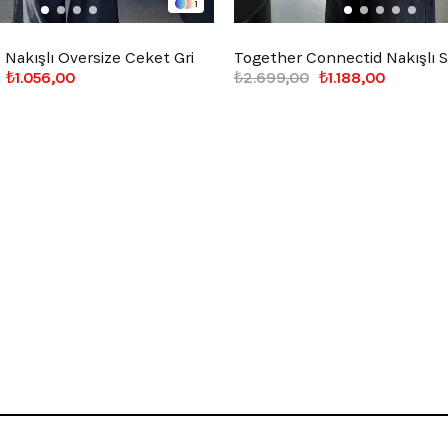
1
Nakışlı Oversize Ceket Gri
₺1.056,00
₺2.699,00
₺1.188,00