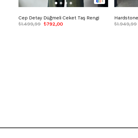
1
Cep Detay Düğmeli Ceket Taş Rengi
Hardstone 
₺1.499,99
₺792,00
₺1.949,99