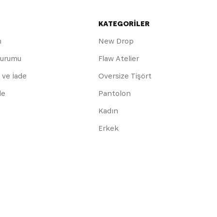
KATEGORİLER
m
New Drop
Durumu
Flaw Atelier
 ve İade
Oversize Tişört
de
Pantolon
Kadın
Erkek