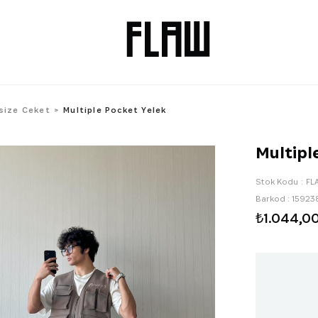
size Ceket
Multiple Pocket Yelek
Multipl
Stok Kodu
FL
Barkod
:
15923
₺1.044,0