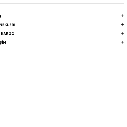
)
NEKLERI
E KARGO
ŞIM