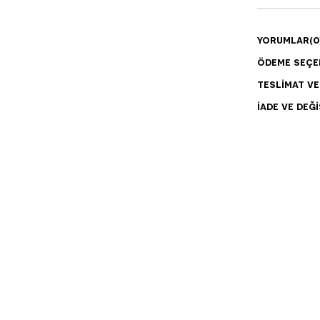
YORUMLAR
(0
ÖDEME SEÇE
TESLIMAT V
İADE VE DEĞI