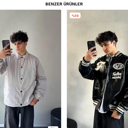
BENZER ÜRÜNLER
%56