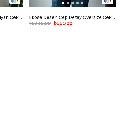
1
2
Together Connectid Nakışlı Siyah Ceket
Ekose Desen Cep Detay Oversize Ceket Bej
₺1.249,99
₺660,00
₺1.2