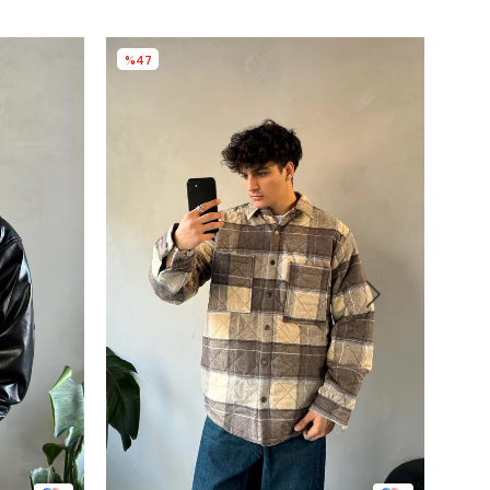
%47
%4