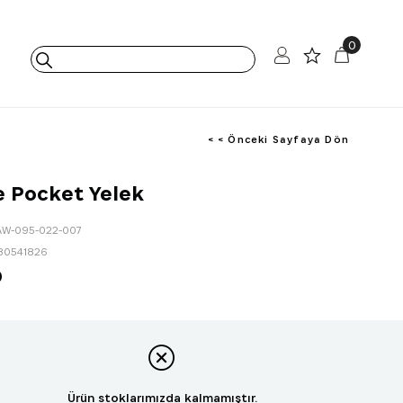
0
< < Önceki Sayfaya Dön
e Pocket Yelek
AW-095-022-007
80541826
0
Ürün stoklarımızda kalmamıştır.