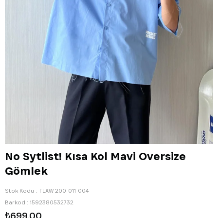
No Sytlist! Kısa Kol Mavi Oversize
Gömlek
Stok Kodu
FLAW-200-011-004
Barkod
:
1592380532732
₺699,00