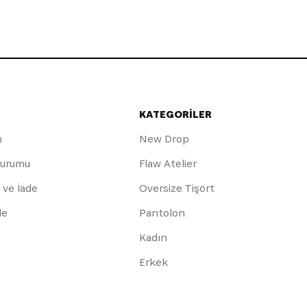
KATEGORİLER
m
New Drop
Durumu
Flaw Atelier
 ve İade
Oversize Tişört
de
Pantolon
Kadın
Erkek