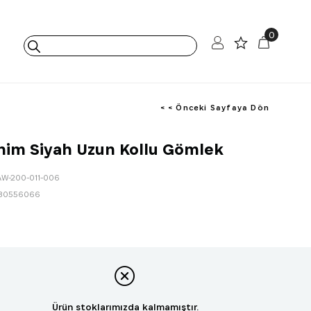
0
< < Önceki Sayfaya Dön
im Siyah Uzun Kollu Gömlek
AW-200-011-006
80556066
Ürün stoklarımızda kalmamıştır.