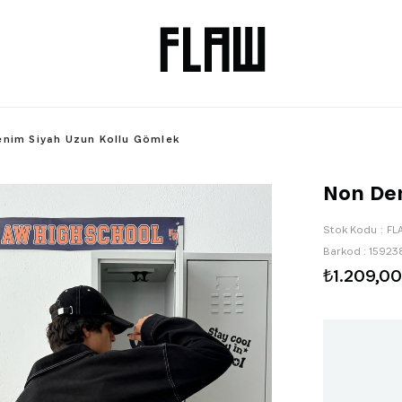
nim Siyah Uzun Kollu Gömlek
Non Den
Stok Kodu
FL
Barkod
:
15923
₺1.209,00