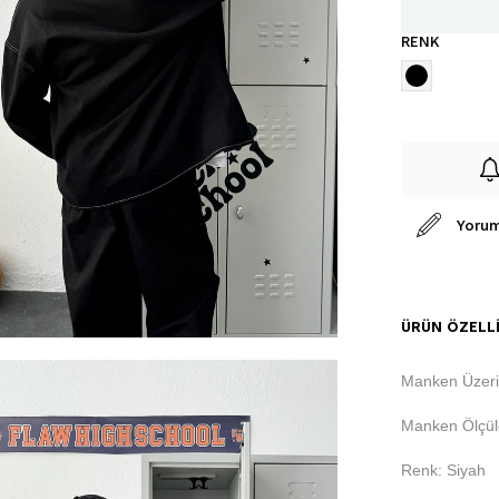
RENK
Yorum
ÜRÜN ÖZELLI
Manken Üzeri
Manken Ölçüle
Renk: Siyah