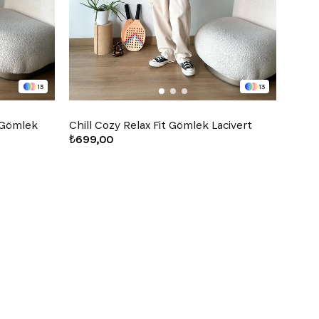
13
13
l Gömlek
Chill Cozy Relax Fit Gömlek Lacivert
Chill
₺699,00
₺699