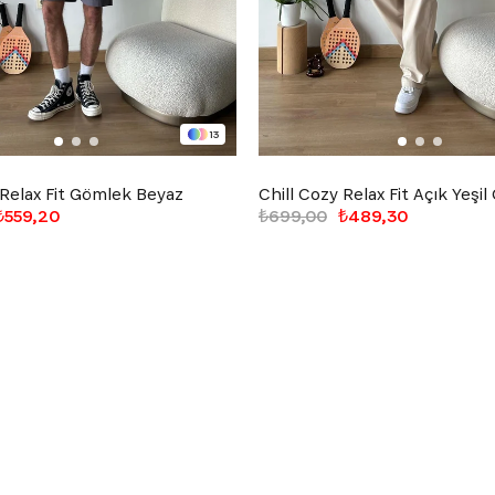
13
 Relax Fit Gömlek Beyaz
Chill Cozy Relax Fit Açık Yeşi
₺559,20
₺699,00
₺489,30