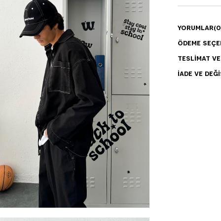
YORUMLAR
(0
ÖDEME SEÇE
TESLIMAT V
İADE VE DEĞI