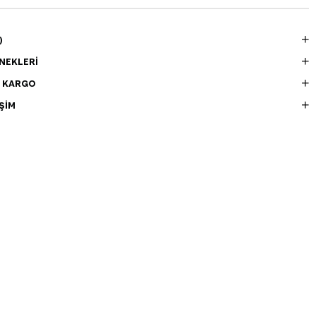
)
NEKLERI
E KARGO
ŞIM