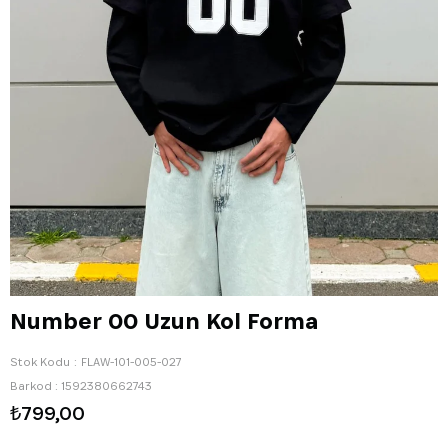
Number 00 Uzun Kol Forma
Stok Kodu
FLAW-101-005-027
Barkod
:
1592380662743
₺799,00