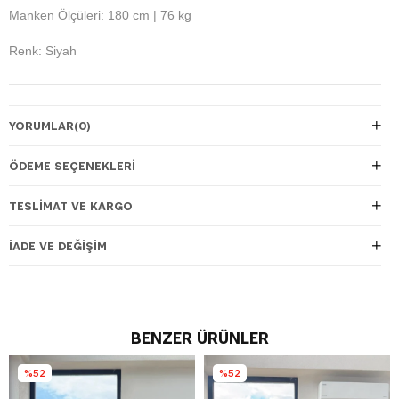
Manken Ölçüleri: 180 cm | 76 kg
Renk: Siyah
YORUMLAR
(0)
ÖDEME SEÇENEKLERI
TESLIMAT VE KARGO
İADE VE DEĞIŞIM
BENZER ÜRÜNLER
%52
%52