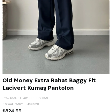
Old Money Extra Rahat Baggy Fit
Lacivert Kumaş Pantolon
Stok Kodu
FLAW-006-002-059
Barkod
:
1592380496928
₺824,99