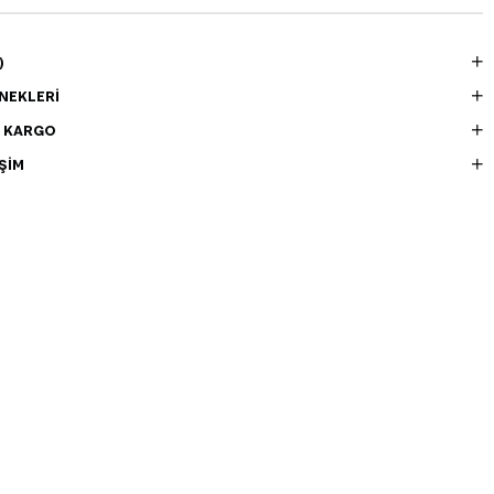
)
NEKLERI
E KARGO
ŞIM