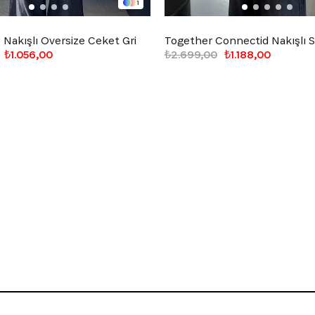
1
Nakışlı Oversize Ceket Gri
₺1.056,00
₺2.699,00
₺1.188,00