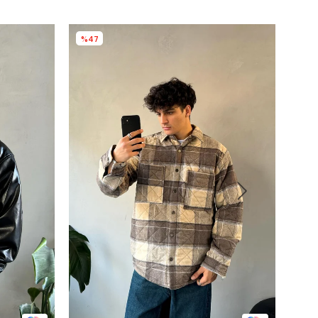
%47
%4