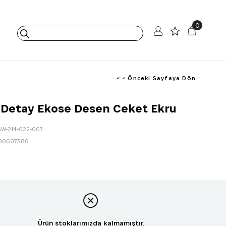
0
< < Önceki Sayfaya Dön
Detay Ekose Desen Ceket Ekru
AW-214-022-007
80607386
Ürün stoklarımızda kalmamıştır.