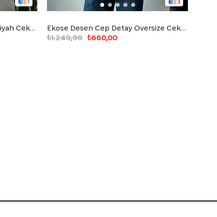
1
2
Together Connectid Nakışlı Siyah Ceket
Ekose Desen Cep Detay Oversize Ceket Bej
₺1.249,99
₺660,00
₺1.2