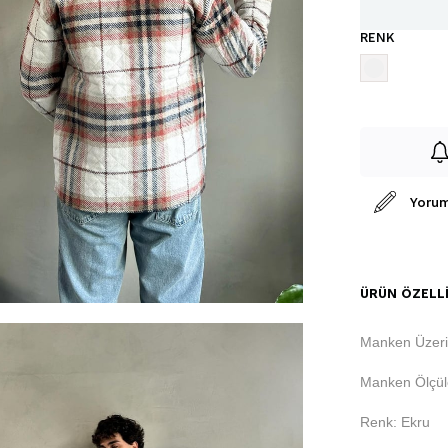
RENK
Yorum
ÜRÜN ÖZELLI
Manken Üzeri
Manken Ölçüle
Renk: Ekru