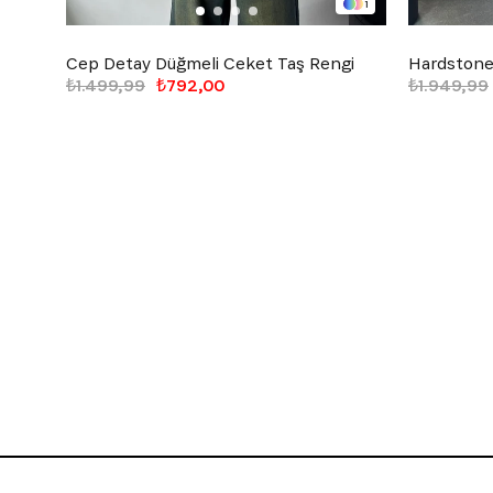
1
Cep Detay Düğmeli Ceket Taş Rengi
Hardstone 
₺1.499,99
₺792,00
₺1.949,99