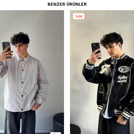
BENZER ÜRÜNLER
%56